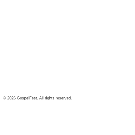
TIMM
Equip organitzador
ESCRIU-NOS!
© 2026 GospelFest. All rights reserved.