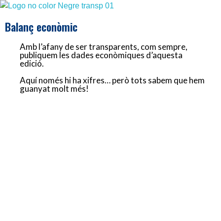
GospelFest
Veus solidàries
Balanç econòmic
Amb l’afany de ser transparents, com sempre,
publiquem les dades econòmiques d’aquesta
edició.
Aquí només hi ha xifres… però tots sabem que hem
guanyat molt més!