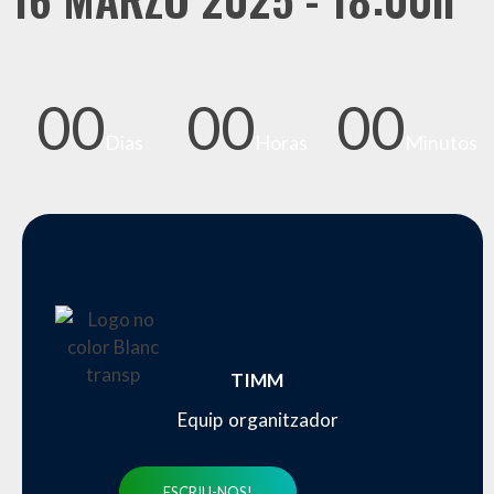
00
00
00
Dias
Horas
Minutos
TIMM
Equip organitzador
ESCRIU-NOS!