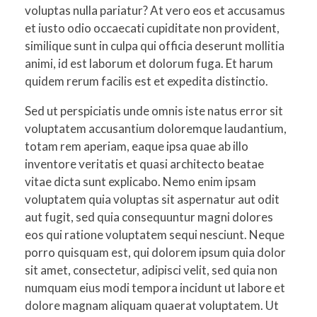
voluptas nulla pariatur? At vero eos et accusamus
et iusto odio occaecati cupiditate non provident,
similique sunt in culpa qui officia deserunt mollitia
animi, id est laborum et dolorum fuga. Et harum
quidem rerum facilis est et expedita distinctio.
Sed ut perspiciatis unde omnis iste natus error sit
voluptatem accusantium doloremque laudantium,
totam rem aperiam, eaque ipsa quae ab illo
inventore veritatis et quasi architecto beatae
vitae dicta sunt explicabo. Nemo enim ipsam
voluptatem quia voluptas sit aspernatur aut odit
aut fugit, sed quia consequuntur magni dolores
eos qui ratione voluptatem sequi nesciunt. Neque
porro quisquam est, qui dolorem ipsum quia dolor
sit amet, consectetur, adipisci velit, sed quia non
numquam eius modi tempora incidunt ut labore et
dolore magnam aliquam quaerat voluptatem. Ut