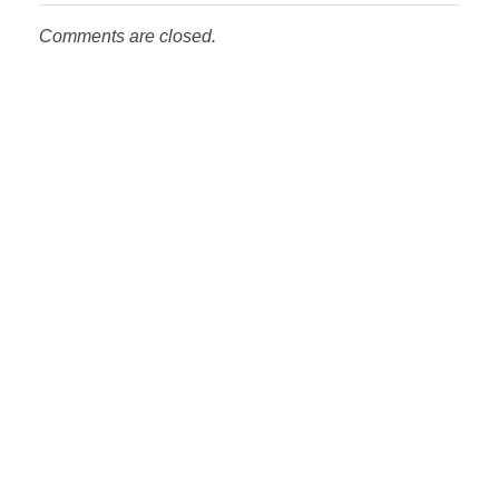
Comments are closed.
TIMM
Equip organitzador
ESCRIU-NOS!