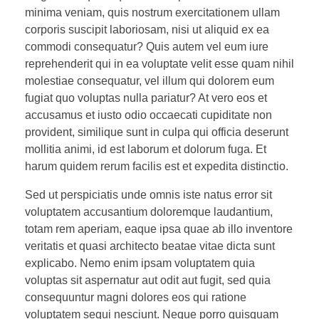
minima veniam, quis nostrum exercitationem ullam
corporis suscipit laboriosam, nisi ut aliquid ex ea
commodi consequatur? Quis autem vel eum iure
reprehenderit qui in ea voluptate velit esse quam nihil
molestiae consequatur, vel illum qui dolorem eum
fugiat quo voluptas nulla pariatur? At vero eos et
accusamus et iusto odio occaecati cupiditate non
provident, similique sunt in culpa qui officia deserunt
mollitia animi, id est laborum et dolorum fuga. Et
harum quidem rerum facilis est et expedita distinctio.
Sed ut perspiciatis unde omnis iste natus error sit
voluptatem accusantium doloremque laudantium,
totam rem aperiam, eaque ipsa quae ab illo inventore
veritatis et quasi architecto beatae vitae dicta sunt
explicabo. Nemo enim ipsam voluptatem quia
voluptas sit aspernatur aut odit aut fugit, sed quia
consequuntur magni dolores eos qui ratione
voluptatem sequi nesciunt. Neque porro quisquam