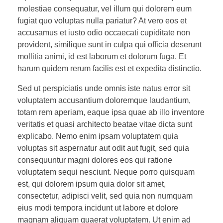
molestiae consequatur, vel illum qui dolorem eum
fugiat quo voluptas nulla pariatur? At vero eos et
accusamus et iusto odio occaecati cupiditate non
provident, similique sunt in culpa qui officia deserunt
mollitia animi, id est laborum et dolorum fuga. Et
harum quidem rerum facilis est et expedita distinctio.
Sed ut perspiciatis unde omnis iste natus error sit
voluptatem accusantium doloremque laudantium,
totam rem aperiam, eaque ipsa quae ab illo inventore
veritatis et quasi architecto beatae vitae dicta sunt
explicabo. Nemo enim ipsam voluptatem quia
voluptas sit aspernatur aut odit aut fugit, sed quia
consequuntur magni dolores eos qui ratione
voluptatem sequi nesciunt. Neque porro quisquam
est, qui dolorem ipsum quia dolor sit amet,
consectetur, adipisci velit, sed quia non numquam
eius modi tempora incidunt ut labore et dolore
magnam aliquam quaerat voluptatem. Ut enim ad